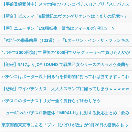
【事前登録受付中】スマホ向けパチンコパチスロアプリ『スロパチス
ピリット』でP戦国乙女7 終焉の関ヶ原の無料配信が決定！
【新台】ビスティ「e新世紀エヴァンゲリオン〜はじまりの記憶〜」
PV第一弾公開！初代ぱちんこエヴァ登場から20年
【噂】ニューギン「L無職転生」販売はフィールズが担当！？
「P北斗の拳暴凶星（123週）」「Lダーリン・イン・ザ・フランキス
（6週）」が稼働貢献終了
1パチで3000円負けて最後の1000円でジャグラーうって負けたんやが
【朗報】9/17よりJOY SOUND で戦国乙女シリーズのカラオケ楽曲が
全曲MVつきで配信開始！本人映像！？
パチンコはボーダー以上回る台を長期的に打ってれば勝てます←これ
なのにお前らが回らない台を打つ理由って何？ｗｗｗｗｗｗ
【悲報】ワイパチンカス、大大大スランプに陥ってしまうｗｗｗｗｗ
ｗｗｗｗ
パチスロのボーナストリガー全く流行らず終わりそう…
ニューギンのパチスロ新筐体『MIRAI-H』に対する反応まとめ！飲み
物こぼし問題・台間は大丈夫？打感は！？
東京都西東京市にある「プレゴひばりが丘」が9月28日の営業をもっ