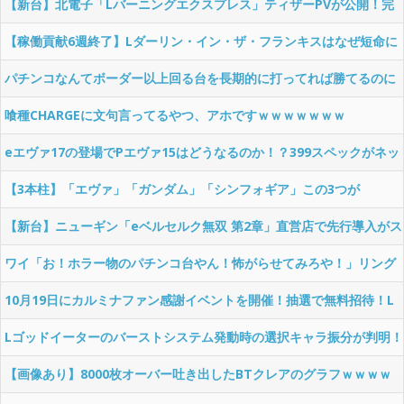
ｗｗ
【新台】北電子「Lバーニングエクスプレス」ティザーPVが公開！完
全告知AT機！
【稼働貢献6週終了】Lダーリン・イン・ザ・フランキスはなぜ短命に
終わってしまったのか…
パチンコなんてボーダー以上回る台を長期的に打ってれば勝てるのに
喰種CHARGEに文句言ってるやつ、アホですｗｗｗｗｗｗｗ
eエヴァ17の登場でPエヴァ15はどうなるのか！？399スペックがネッ
クか！？
【3本柱】「エヴァ」「ガンダム」「シンフォギア」この3つが
SANKYOグループを代表するフラッグシリーズらしいぞ！！！
【新台】ニューギン「eベルセルク無双 第2章」直営店で先行導入がス
タート！
ワイ「お！ホラー物のパチンコ台やん！怖がらせてみろや！」リング
打つワイ「…
10月19日にカルミナファン感謝イベントを開催！抽選で無料招待！L
プリズムナナを最速で打てる試打会も！
Lゴッドイーターのバーストシステム発動時の選択キャラ振分が判明！
コウタとアリサで約85％
【画像あり】8000枚オーバー吐き出したBTクレアのグラフｗｗｗｗ