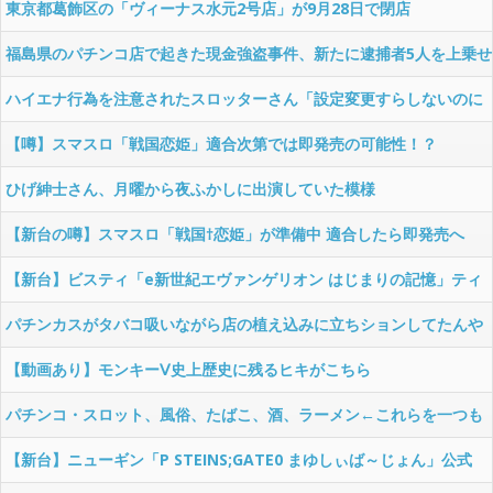
ｗｗｗｗｗｗｗ
東京都葛飾区の「ヴィーナス水元2号店」が9月28日で閉店
福島県のパチンコ店で起きた現金強盗事件、新たに逮捕者5人を上乗せ
ハイエナ行為を注意されたスロッターさん「設定変更すらしないのに
よくそんな事言えますね、だからお客さんいないんですよ」と店員に
【噂】スマスロ「戦国恋姫」適合次第では即発売の可能性！？
言ってしまい出禁にｗｗｗｗ
ひげ紳士さん、月曜から夜ふかしに出演していた模様
【新台の噂】スマスロ「戦国†恋姫」が準備中 適合したら即発売へ
【新台】ビスティ「e新世紀エヴァンゲリオン はじまりの記憶」ティ
ザーPVが公開！感動はシン化し続けた！
パチンカスがタバコ吸いながら店の植え込みに立ちションしてたんや
が
【動画あり】モンキーⅤ史上歴史に残るヒキがこちら
パチンコ・スロット、風俗、たばこ、酒、ラーメン←これらを一つも
嗜まないやつｗｗｗ
【新台】ニューギン「P STEINS;GATE0 まゆしぃば～じょん」公式