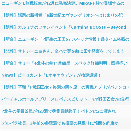
HP公開！業界初のデカヘソ甘デジ、回る。跳べる。楽しめる！
ニューギン L無職転生が12月に発売決定。MIRAI-H枠で登場するの
か！？
【朗報】話題の新機種「e新世紀エヴァンゲリオン〜はじまりの記
憶〜」が大阪・関西万博にて初お披露目決定！特別映像も見られるら
【朗報】カルミナのファンイベント「Carmina BOOST!!～Beyond
しいぞｗｗｗ
the limit～」が10月19日に開催決定！プリナナ新作アニメに完成披
【新台】ニューギン「P野生の王国6」スペック情報！遊タイム搭載の
露上映、新台最速試打など
STタイプ！
【悲報】サトシーニョさん、全ハナ専を敵に回す発言をしてしまう
【新台】サミー「e北斗の拳11暴凶星」スペック詳細判明！図柄揃い
1/399、トータル突入約60％、右打ち中40％が4500、10％が6000発
News】ピーセカンド「Lオキオウデン」が検定通過！
のST10回+残保4回のショートSTタイプ
【朗報】平和「P戦国乙女7 終焉の関ヶ原」の実機アプリがパチンコ・
パチスロバーチャルホール・スロパチスピリットにて無料配信決定
バーチャルホールアプリ「スロパチスピリット」でP戦国乙女7の先行
無料配信が決定！アプリで乙女7が遊技できるのはスロスピだけ！
P北斗の拳暴凶星が123週で稼働貢献終了！バトンは2に渡され
た…！！
デルパラ社長、3年前の参院選でも投票の見返りに報酬を約束か