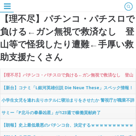
【理不尽】パチンコ・パチスロで
負ける←ガン無視で救済なし 登
山等で怪我したり遭難←手厚い救
助支援たくさん
【理不尽】パチンコ・パチスロで負ける←ガン無視で救済なし 登山
等で怪我したり遭難←手厚い救助支援たくさん
【新台】コナミ「L銀河英雄伝説 Die Neue These」スペック情報！
STタイプで登場！
小学生女児を連れ去りホテルに寝泊まりをさせたか 警視庁が職業不詳
のパチンカス・高橋光夢（23）を逮捕
サミー「P北斗の拳暴凶星」が123週で稼働貢献終了
【朗報】史上最低最悪のパチンコ台、決定するｗｗｗｗｗｗｗｗｗｗ