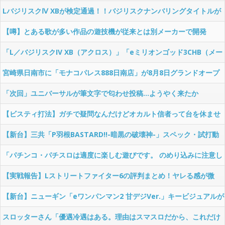
LバジリスクⅣ XBが検定通過！！バジリスクナンバリングタイトルが
来るぞ～～！！！！
【噂】とある歌が多い作品の遊技機が従来とは別メーカーで開発
中！？
「L／バジリスクIV XB（アクロス）」「eミリオンゴッド3CHB（メー
シー）」「L／Vivy／A5（大都）」が検定通過
宮崎県日南市に「モナコパレス888日南店」が8月8日グランドオープ
ン！
「次回」ユニバーサルが筆文字で匂わせ投稿…ようやく来たか
【ビスティ打法】ガチで疑問なんだけどオカルト信者って台を休ませ
なかったら爆連したっていう思考にはならないの？
【新台】三共「P羽根BASTARD!!-暗黒の破壊神-」スペック・試打動
画公開後の反応まとめ！「楽しみな台が出ましたね」「ポチーズ的な
「パチンコ・パチスロは適度に楽しむ遊びです。 のめり込みに注意し
楽しさで期待しかない」等
ましょう。」←これおかしいだろｗｗｗ
【実戦報告】Lストリートファイター6の評判まとめ！ヤレる感が微
妙！？もう稼働貢献週の予想をするユーザーも！？
【新台】ニューギン「eワンパンマン2 甘デジVer.」キービジュアルが
公開！
スロッターさん「優遇冷遇はある。理由はスマスロだから、これだけ