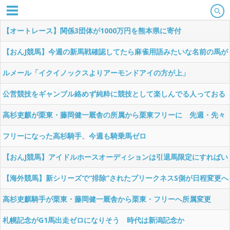
【オートレース】関係3団体が1000万円を熊本県に寄付
【おんJ競馬】今週の新馬戦確認してたら麻雀用語みたいな名前の馬が
いる…
ルメール「イクイノックスよりアーモンドアイの方が上」
公営競技をギャンブル絡めず純粋に競技として楽しんでる人っておる
んか？
高杉吏麒が栗東・藤岡健一厩舎の所属から栗東フリーに 先週・先々
週に続いて今週も乗鞍なし
フリーになった高杉騎手、今週も騎乗馬ゼロ
【おんJ競馬】アイドルホースオーディションは引退馬限定にすればい
いのに
【海外競馬】新シリーズで“排除”されたプリークネスS側が日程変更へ
高杉吏麒騎手が栗東・藤岡健一厩舎から栗東・フリーへ所属変更
札幌記念がG1馬出走ゼロになりそう 時代は新潟記念か