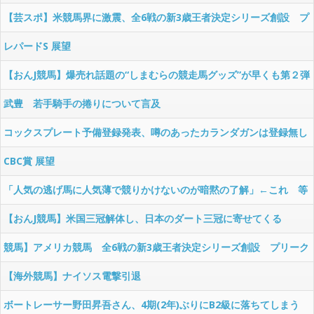
【芸スポ】米競馬界に激震、全6戦の新3歳王者決定シリーズ創設 プ
リークネスS排除で伝統の3冠が事実上の解体へ
レパードS 展望
【おんJ競馬】爆売れ話題の“しまむらの競走馬グッズ”が早くも第２弾
を発売
武豊 若手騎手の捲りについて言及
コックスプレート予備登録発表、噂のあったカランダガンは登録無し
で再来日の可能性高まる
CBC賞 展望
「人気の逃げ馬に人気薄で競りかけないのが暗黙の了解」←これ 等
【小ネタ×3】
【おんJ競馬】米国三冠解体し、日本のダート三冠に寄せてくる
競馬】アメリカ競馬 全6戦の新3歳王者決定シリーズ創設 プリーク
ネスS排除で3冠が事実上の解体へ
【海外競馬】ナイソス電撃引退
ボートレーサー野田昇吾さん、4期(2年)ぶりにB2級に落ちてしまう