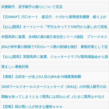
武豊騎手、若手騎手の捲りについて言及
【元SMAP】川口オート 森且行、ケガから復帰後初優勝 繰り上が
りで５年９か月ぶり「なんかおかしい感じ」
【おんJ競馬】オートレース「平日もやってて100円から楽しめて現地
に行かなくても買えるのに流行らない
米競馬界に激震、全6戦の新3歳王者決定シリーズ創設 プリークネス
S排除で伝統の3冠が事実上の解体へ
JRAが来年夏の開催で1日のレース数の削減を検討 暑熱対策として従
来の12レースから7レースへ
【おんJ競馬】英競馬界に激震、ジョッキークラブが競馬場協会から脱
退…新団体設立へ
望ましい暑熱対策
【遅報】北村友一が史上9人目のJRA全10場重賞制覇
2026ワールドオールスタージョッキーズ（WASJ）の外国人騎手の出
場騎手が決定
競輪を知ってしまうともう競馬には戻れんぜ…(たまに競馬もやるけ
ど)
【悲報】頭が悪い人が好きな趣味ｗｗｗ