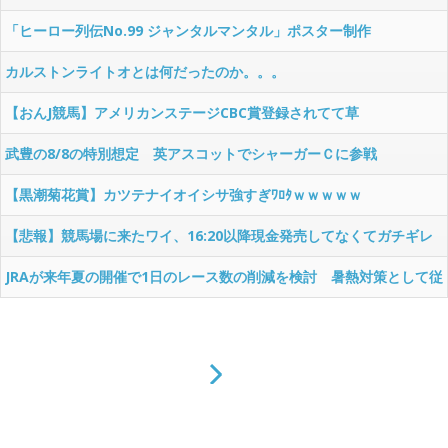
「ヒーロー列伝No.99 ジャンタルマンタル」ポスター制作
カルストンライトオとは何だったのか。。。
【おんJ競馬】アメリカンステージCBC賞登録されてて草
武豊の8/8の特別想定 英アスコットでシャーガーＣに参戦
【黒潮菊花賞】カツテナイオイシサ強すぎﾜﾛﾀｗｗｗｗｗ
【悲報】競馬場に来たワイ、16:20以降現金発売してなくてガチギレ
JRAが来年夏の開催で1日のレース数の削減を検討 暑熱対策として従
来の12レースから7レースへ