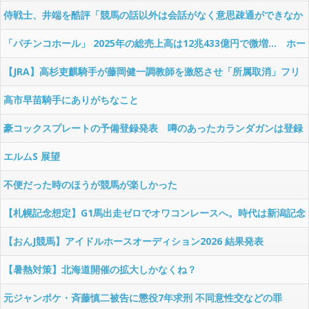
侍戦士、井端を酷評「競馬の話以外は会話がなく意思疎通ができなか
った」大谷「マジで笑わなくね？」
「パチンコホール」 2025年の総売上高は12兆433億円で微増… ホー
ル経営法人数は10年間で半減 黒字企業割合は5年ぶりに7割超え
【JRA】高杉吏麒騎手が藤岡健一調教師を激怒させ「所属取消」フリ
ー転身へ、との噂
高市早苗騎手にありがちなこと
豪コックスプレートの予備登録発表 噂のあったカランダガンは登録
無しでジャパンCで再来日の可能性高まる
エルムS 展望
不便だった時のほうが競馬が楽しかった
【札幌記念想定】G1馬出走ゼロでオワコンレースへ。時代は新潟記念
か
【おんJ競馬】アイドルホースオーディション2026 結果発表
【暑熱対策】北海道開催の拡大しかなくね？
元ジャンポケ・斉藤慎二被告に懲役7年求刑 不同意性交などの罪