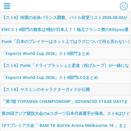
【スト6】待望の全体バランス調整、バトル変更リスト2026.08.03が
公開
EWCスト6部門の観客は9割が日本人？！地元フランス勢のKilzyou選
手「格ゲーは地元開催ですらアウェイとかエグいわ」
Punk「日本のプレイヤーはネット上ではラグについて何も言わないく
せに、リアルでは他のプレイヤーにラグいと愚痴ってる。カプコンが
「Esports World Cup 2026」スト6部門まとめ
気にかけているのは日本のプレイヤーだけ。」
【スト6】Punk「ドライブラッシュと柔道（投げループ）が一緒にな
るとゲームがめちゃくちゃになる。どっちか1つは取り除かないと。
「Esports World Cup 2026」スト6部門LCQまとめ
10年もこれが続くなんて怖いよ。」
【スト6】ヤスミンのキャラクターガイドが公開
「第7期 TOPANGA CHAMPIONSHIP」ADVANCED STAGE DAY7ま
とめ
第20回アジア競技大会のeスポーツ日本代表選手が発表。スト6はひぐ
ち選手、鉄拳8はノビ選手、KOF15はスコア選手が選出
CPTプレミア大会「 BAM 16: Battle Arena Melbourne 16 」まと