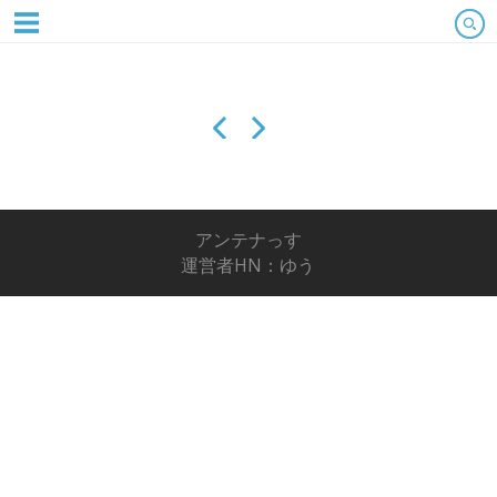
アンテナっす
運営者HN：ゆう